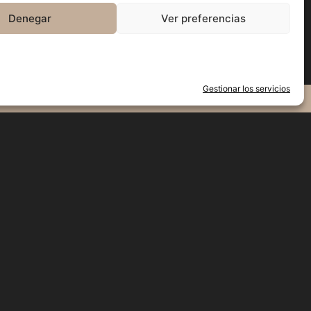
Denegar
Ver preferencias
Gestionar los servicios
erdo» para
ps
s
do