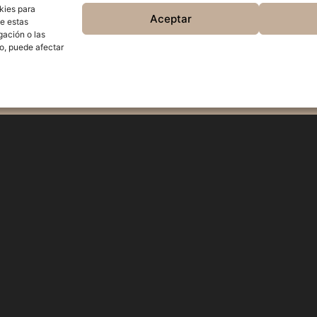
kies para
Aceptar
de estas
gación o las
to, puede afectar
Haz clic en «Estoy de acu
activar Google ma
Política de cookie
A AHORA
CONTACTO
Estoy de acuer