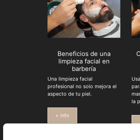
Beneficios de una
C
limpieza facial en
barbería
Una limpieza facial
Usa
profesional no solo mejora el
par
aspecto de tu piel.
man
la p
+ info