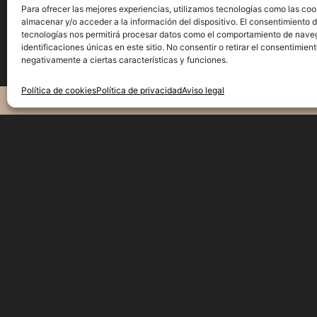
Para ofrecer las mejores experiencias, utilizamos tecnologías como las coo
almacenar y/o acceder a la información del dispositivo. El consentimiento 
tecnologías nos permitirá procesar datos como el comportamiento de nave
identificaciones únicas en este sitio. No consentir o retirar el consentimien
negativamente a ciertas características y funciones.
Política de cookies
Política de privacidad
Aviso legal
De lunes a Sábado:
RESERV
9:00 - 21:30
Domingos:
10:00 a 21:30
C/Carrer de l'Escorial, 173, Gràcia,
08024 Barcelona